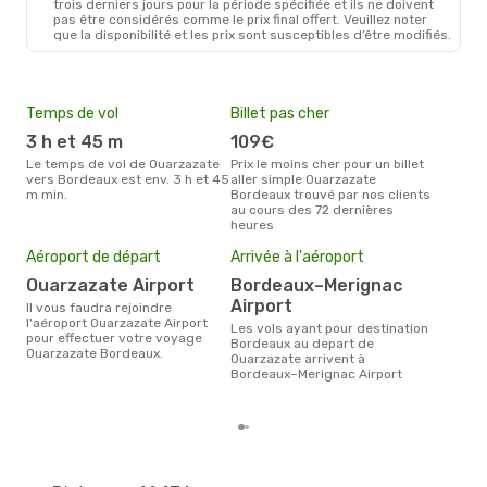
trois derniers jours pour la période spécifiée et ils ne doivent
pas être considérés comme le prix final offert. Veuillez noter
que la disponibilité et les prix sont susceptibles d’être modifiés.
Temps de vol
Billet pas cher
Hau
3 h et 45 m
109€
a
Le temps de vol de Ouarzazate
Prix le moins cher pour un billet
août est la période la plus
vers Bordeaux est env. 3 h et 45
aller simple Ouarzazate
cha
m min.
Bordeaux trouvé par nos clients
Oua
au cours des 72 dernières
heures
Mei
eff
Aéroport de départ
Arrivée à l'aéroport
rés
Ouarzazate Airport
Bordeaux–Merignac
n
Airport
Il vous faudra rejoindre
Selon les dernières données,
l'aéroport Ouarzazate Airport
Les vols ayant pour destination
nov
pour effectuer votre voyage
Bordeaux au depart de
usit
Ouarzazate Bordeaux.
Ouarzazate arrivent à
rése
Bordeaux–Merignac Airport
dest
dép