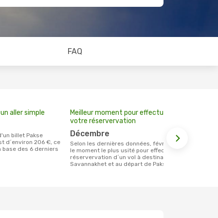
FAQ
un aller simple
Meilleur moment pour effectuer
votre réservervation
décembre
t d´environ 206 €, ce
Selon les dernières données, février est
la base des 6 derniers
le moment le plus usité pour effectuer la
réservervation d´un vol à destination de
Savannakhet et au départ de Pakse