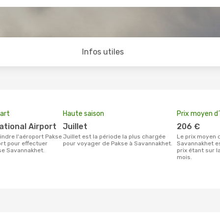
Infos utiles
art
Haute saison
Prix moyen d´
ational Airport
juillet
206 €
juillet est la période la plus chargée
Le prix moyen d'un billet Pakse
ort pour effectuer
pour voyager de Pakse à Savannakhet.
Savannakhet es
se Savannakhet.
prix étant sur 
mois.