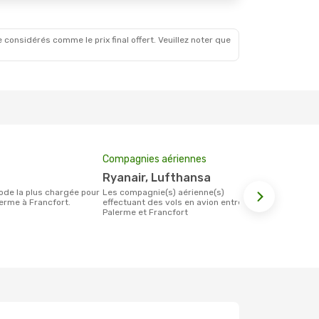
 considérés comme le prix final offert. Veuillez noter que
Compagnies aériennes
Prix moyen 
Ryanair, Lufthansa
142 €
Les compagnie(s) aérienne(s)
Le prix moyen d'un billet Palerme
erme à Francfort.
effectuant des vols en avion entre
Francfort es
Palerme et Francfort
étant sur la