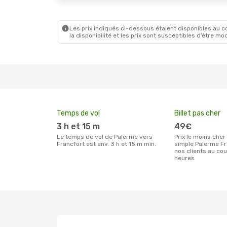
Les prix indiqués ci-dessous étaient disponibles au cou
la disponibilité et les prix sont susceptibles d’être mod
Temps de vol
Billet pas cher
3 h et 15 m
49€
Le temps de vol de Palerme vers
Prix le moins cher pour un billet aller
Francfort est env. 3 h et 15 m min.
simple Palerme Fr
nos clients au co
heures