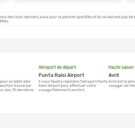
rs des trois derniers jours pour la période spécifiée et ils ne doivent pas être
ifiés.
Aéroport de départ
Haute saison
Punta Raisi Airport
avril
Il vous faudra rejoindre l'aéroport Punta
avril est la période la plus chargée pour
ancfort trouvé par
Raisi Airport pour effectuer votre
voyager de Pal
urs des 72 dernières
voyage Palerme Francfort.