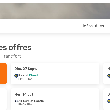
Infos utiles
es offres
t Francfort
Dim. 27 Sept.
M
Ryanair
Direct
PMO
- FRA
Mer. 14 Oct.
D
Air Serbia
1 Escale
PMO
- FRA