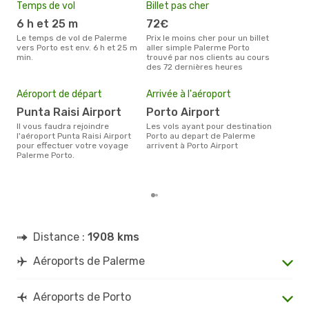
Lufthansa
2 Escales
Temps de vol
Billet pas cher
Hau
PMO
- OPO
Swiss International Air Lines
6 h et 25 m
72€
av
1 Escale
Le temps de vol de Palerme
Prix le moins cher pour un billet
avril est la période la plus
OPO
- PMO
vers Porto est env. 6 h et 25 m
aller simple Palerme Porto
cha
min.
trouvé par nos clients au cours
Pale
des 72 dernières heures
Pri
2
Aéroport de départ
Arrivée à l'aéroport
Le prix moyen d'un billet
Pale
Punta Raisi Airport
Porto Airport
€, c
Il vous faudra rejoindre
Les vols ayant pour destination
dern
l'aéroport Punta Raisi Airport
Porto au depart de Palerme
pour effectuer votre voyage
arrivent à Porto Airport
Palerme Porto.
Distance :
1908 kms
Aéroports de Palerme
Aéroports de Porto