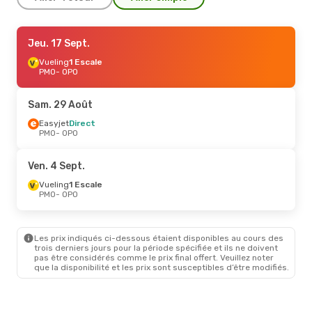
Jeu. 17 Sept.
Jeu. 17 Sept.
- Jeu. 24 Sept.
Vueling
Vueling
1 Escale
1 Escale
PMO
PMO
- OPO
- OPO
Easyjet
Direct
OPO
- PMO
Sam. 29 Août
Jeu. 1 Oct.
Easyjet
Direct
- Mer. 7 Oct.
PMO
- OPO
Lufthansa
1 Escale
PMO
- OPO
Swiss International Air Lines
Ven. 4 Sept.
1 Escale
OPO
- PMO
Vueling
1 Escale
PMO
- OPO
Sam. 29 Août
- Jeu. 3 Sept.
Easyjet
Direct
Les prix indiqués ci-dessous étaient disponibles au cours des
PMO
- OPO
trois derniers jours pour la période spécifiée et ils ne doivent
Vueling
1 Escale
pas être considérés comme le prix final offert. Veuillez noter
OPO
- PMO
que la disponibilité et les prix sont susceptibles d’être modifiés.
Ven. 4 Sept.
- Ven. 11 Sept.