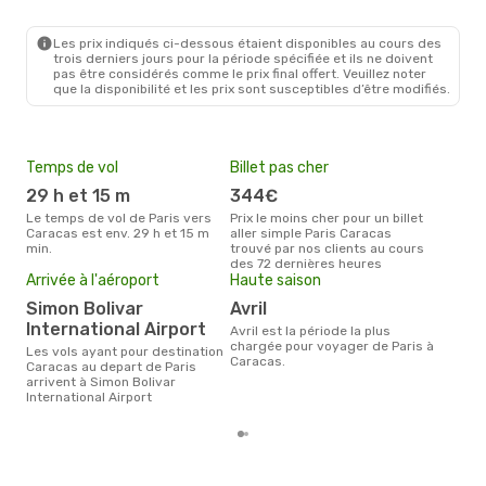
PAR
- CCS
American Airlines
2 Escales
CCS
- PAR
Les prix indiqués ci-dessous étaient disponibles au cours des
trois derniers jours pour la période spécifiée et ils ne doivent
pas être considérés comme le prix final offert. Veuillez noter
que la disponibilité et les prix sont susceptibles d’être modifiés.
Temps de vol
Billet pas cher
Pri
29 h et 15 m
344€
9
Le temps de vol de Paris vers
Prix le moins cher pour un billet
Le prix moyen d'un billet Paris
Caracas est env. 29 h et 15 m
aller simple Paris Caracas
Cara
min.
trouvé par nos clients au cours
prix
des 72 dernières heures
dern
Arrivée à l'aéroport
Haute saison
Simon Bolivar
avril
International Airport
avril est la période la plus
chargée pour voyager de Paris à
Les vols ayant pour destination
Caracas.
Caracas au depart de Paris
arrivent à Simon Bolivar
International Airport