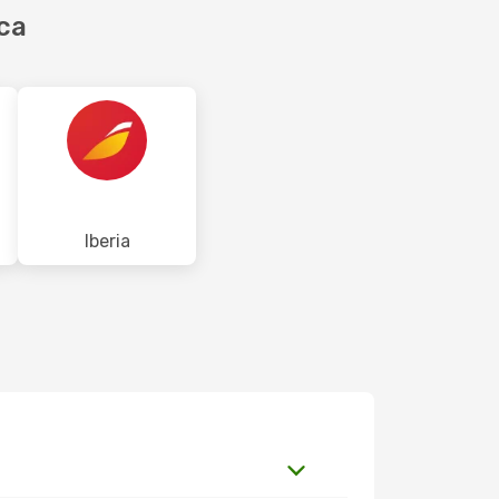
ca
Iberia