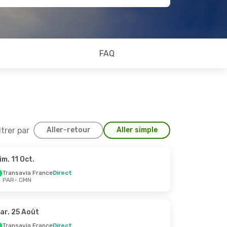
FAQ
ltrer par
Aller-retour
Aller simple
im. 11 Oct.
1 Oct.
Transavia France
Direct
PAR
- CMN
ct
ct
ar. 25 Août
Transavia France
Direct