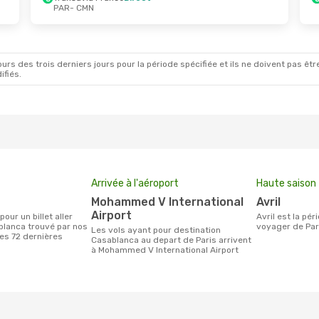
PAR
- CMN
ct.
- Mer. 21 Oct.
Mer. 2 Sept.
- Ven. 4
ia France
Direct
Transavia France
Dire
MN
PAR
- CMN
ia France
Direct
Transavia France
Dire
AR
CMN
- PAR
rs des trois derniers jours pour la période spécifiée et ils ne doivent pas être
ifiés.
Arrivée à l'aéroport
Haute saison
Mohammed V International
avril
Airport
avril est la période la plus chargée pour
blanca trouvé par nos
voyager de Par
Les vols ayant pour destination
des 72 dernières
Casablanca au depart de Paris arrivent
à Mohammed V International Airport