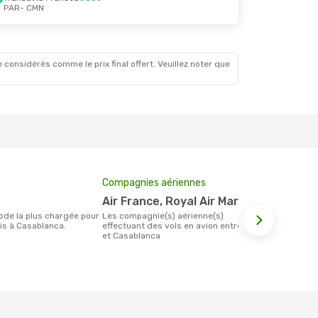
PAR
- CMN
 Sept.
ct
ct
 considérés comme le prix final offert. Veuillez noter que
Compagnies aériennes
Prix moyen 
Air France, Royal Air Maroc
145 €
Les compagnie(s) aérienne(s)
Le prix moyen d'un billet Paris
is à Casablanca.
effectuant des vols en avion entre Paris
Casablanca e
et Casablanca
étant sur la