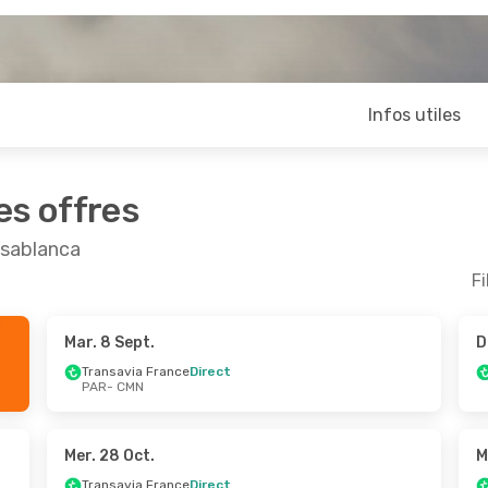
Infos utiles
es offres
asablanca
Fi
Mar. 8 Sept.
D
Sept.
- Mer. 7 Oct.
Mar. 20 Oct.
- Mer. 2
Transavia France
Direct
PAR
- CMN
ia France
Direct
Transavia France
Dire
MN
PAR
- CMN
ia France
Direct
Transavia France
Dire
AR
CMN
- PAR
Mer. 28 Oct.
M
Transavia France
Direct