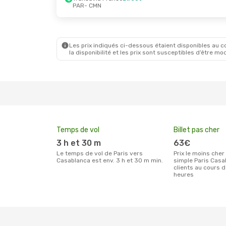
PAR
- CMN
Ven. 4 Sept.
- Mar. 15 Sept.
Mer. 21 O
Transavia France
Direct
Transav
PAR
- CMN
PAR
- C
Transavia France
Direct
Transav
CMN
- PAR
CMN
- P
Les prix indiqués ci-dessous étaient disponibles au cou
la disponibilité et les prix sont susceptibles d’être mod
Temps de vol
Billet pas cher
3 h et 30 m
63€
Le temps de vol de Paris vers
Prix le moins cher pour un billet aller
Casablanca est env. 3 h et 30 m min.
simple Paris Casa
clients au cours 
heures