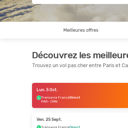
Meilleures offres
Découvrez les meilleur
Trouvez un vol pas cher entre Paris et C
Lun. 5 Oct.
Sam. 19 Sept.
- Lun. 21 Sept.
Lun. 28 
Transavia France
Direct
PAR
- CMN
Transavia France
Direct
Transav
PAR
- CMN
PAR
- C
Transavia France
Direct
Transav
CMN
- PAR
CMN
- P
Ven. 25 Sept.
Transavia France
Direct