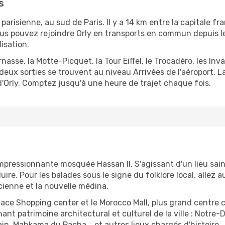
s
arisienne, au sud de Paris. Il y a 14 km entre la capitale fra
us pouvez rejoindre Orly en transports en commun depuis le
isation.
asse, la Motte-Picquet, la Tour Eiffel, le Trocadéro, les Inval
deux sorties se trouvent au niveau Arrivées de l'aéroport. 
Orly. Comptez jusqu'à une heure de trajet chaque fois.
l'impressionnante mosquée Hassan II. S'agissant d'un lieu sa
uire. Pour les balades sous le signe du folklore local, alle
ncienne et la nouvelle médina.
lace Shopping center et le Morocco Mall, plus grand centre 
nnant patrimoine architectural et culturel de la ville : No
n, Mahkama du Pacha... et autres lieux chargés d'histoire.