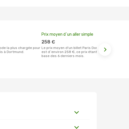
Prix moyen d´un aller simple
Meilleur m
votre rése
258 €
août
Le prix moyen d'un billet Paris Dortmund
is à Dortmund.
est d´environ 258 €, ce prix étant sur la
Selon les dernières données, août est le
base des 6 derniers mois.
moment le pl
réservervati
Dortmund et