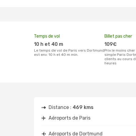
Temps de vol
Billet pas cher
10 h et 40 m
109€
Le temps de vol de Paris vers Dortmund
Prix le moins cher pour un billet aller
est env. 10 h et 40 m min.
simple Paris Dort
clients au cours 
heures
Distance :
469 kms
Aéroports de Paris
Aéroports de Dortmund