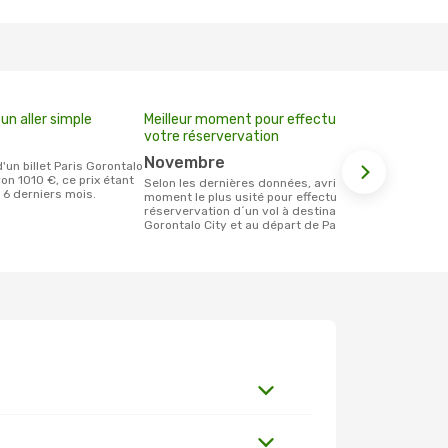
un aller simple
Meilleur moment pour effectuer
votre réservervation
novembre
ron 1010 €, ce prix étant
Selon les dernières données, avril est le
 6 derniers mois.
moment le plus usité pour effectuer la
réservervation d´un vol à destination de
Gorontalo City et au départ de Paris