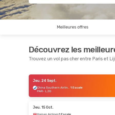
Meilleures offres
Découvrez les meilleur
Trouvez un vol pas cher entre Paris et Li
Jeu. 24 Sept.
Sam. 24 Oct.
- Sam. 31 Oct.
China Southern Airlines
1 Escale
PAR
- LJG
China Southern Airlines
1 Escale
PAR
- LJG
China Southern Airlines
1 Escale
Jeu. 15 Oct.
LJG
- PAR
Hainan Airlines
1 Escale