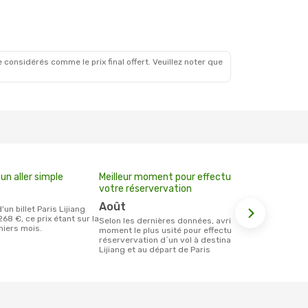
 considérés comme le prix final offert. Veuillez noter que
un aller simple
Meilleur moment pour effectuer
votre réservervation
août
268 €, ce prix étant sur la
Selon les dernières données, avril est le
niers mois.
moment le plus usité pour effectuer la
réservervation d´un vol à destination de
Lijiang et au départ de Paris