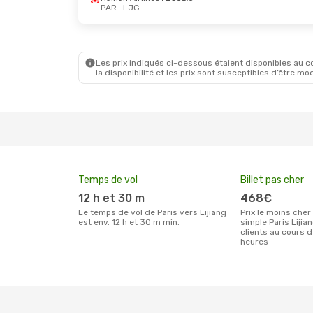
PAR
- LJG
Les prix indiqués ci-dessous étaient disponibles au cou
la disponibilité et les prix sont susceptibles d’être mod
Temps de vol
Billet pas cher
12 h et 30 m
468€
Le temps de vol de Paris vers Lijiang
Prix le moins cher pour un billet aller
est env. 12 h et 30 m min.
simple Paris Lijia
clients au cours 
heures