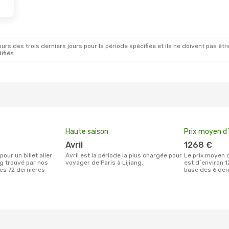
rs des trois derniers jours pour la période spécifiée et ils ne doivent pas être
ifiés.
Haute saison
Prix moyen d´
avril
1268 €
avril est la période la plus chargée pour
Le prix moyen d'un billet Paris Lijiang
ng trouvé par nos
voyager de Paris à Lijiang.
est d´environ 1
des 72 dernières
base des 6 der