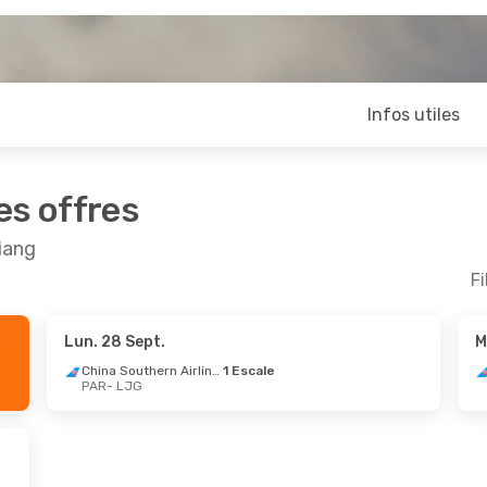
Infos utiles
es offres
jiang
Fi
Lun. 28 Sept.
M
China Southern Airlines
1 Escale
PAR
- LJG