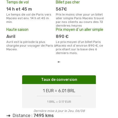
Temps de vol
Billet pas cher
Mei
eff
14 h et 45 m
567€
rés
Le temps de vol de Paris vers
Prix le moins cher pour un billet
s
Maceio est env. 14 h et 45 m
aller simple Paris Maceio trouvé
min.
par nos clients au cours des 72
Selon les dernières données,
dernières heures
mai 
Haute saison
Prix moyen d´un aller simple
pour
d´un
avril
890 €
et a
avril est la période la plus
Le prix moyen d'un billet Paris
chargée pour voyager de Paris à
Maceio est d´environ 890 €, ce
Maceio.
prix étant sur la base des 6
derniers mois.
Taux de conversion
1 EUR = 6.01 BRL
1 BRL = 0.17 EUR
Dernière mise à jour le Jeu. 06/08
Distance :
7495 kms