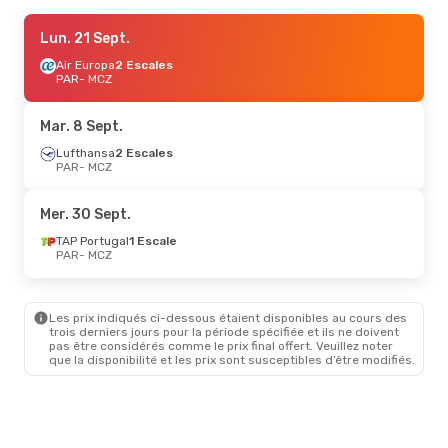
Lun. 21 Sept.
Lun. 21 Sept.
- Lun. 28 Sept.
LATAM Airlines
Air Europa
2 Escales
1 Escale
PAR
PAR
- MCZ
- MCZ
LATAM Airlines
1 Escale
MCZ
- PAR
Mar. 8 Sept.
Mar. 8 Sept.
Lufthansa
2 Escales
- Mar. 15 Sept.
PAR
- MCZ
LATAM Airlines
1 Escale
PAR
- MCZ
LATAM Airlines
1 Escale
Mer. 30 Sept.
MCZ
- PAR
TAP Portugal
1 Escale
PAR
- MCZ
Les prix indiqués ci-dessous étaient disponibles au cours des
trois derniers jours pour la période spécifiée et ils ne doivent
pas être considérés comme le prix final offert. Veuillez noter
que la disponibilité et les prix sont susceptibles d’être modifiés.