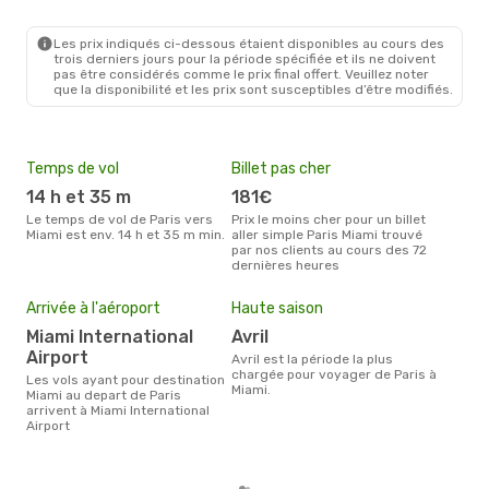
PAR
- MIA
TAP Portugal
1 Escale
MIA
- PAR
Les prix indiqués ci-dessous étaient disponibles au cours des
trois derniers jours pour la période spécifiée et ils ne doivent
pas être considérés comme le prix final offert. Veuillez noter
que la disponibilité et les prix sont susceptibles d’être modifiés.
Temps de vol
Billet pas cher
Com
14 h et 35 m
181€
American Airlines, Air
Fra
Le temps de vol de Paris vers
Prix le moins cher pour un billet
Miami est env. 14 h et 35 m min.
aller simple Paris Miami trouvé
Les compagnie(s) aérienne(s)
par nos clients au cours des 72
effe
dernières heures
entr
Mei
eff
Arrivée à l'aéroport
Haute saison
rés
Miami International
avril
av
Airport
avril est la période la plus
chargée pour voyager de Paris à
Selon les dernières données,
Les vols ayant pour destination
Miami.
juil
Miami au depart de Paris
usit
arrivent à Miami International
rése
Airport
dest
dépa