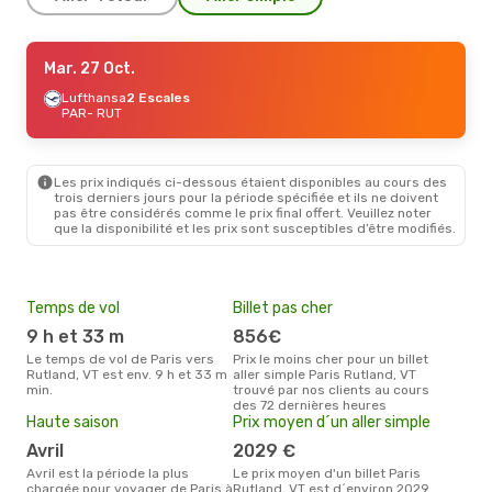
Mar. 8 Sept.
Mar. 27 Oct.
- Mar. 15 Sept.
Condor
Lufthansa
2 Escales
2 Escales
PAR
PAR
- RUT
- RUT
Cape Air
2 Escales
RUT
- PAR
Les prix indiqués ci-dessous étaient disponibles au cours des
Mar. 27 Oct.
- Dim. 1 Nov.
trois derniers jours pour la période spécifiée et ils ne doivent
pas être considérés comme le prix final offert. Veuillez noter
Lufthansa
2 Escales
que la disponibilité et les prix sont susceptibles d’être modifiés.
PAR
- RUT
Cape Air
2 Escales
RUT
- PAR
Temps de vol
Billet pas cher
Mei
eff
9 h et 33 m
856€
rés
Le temps de vol de Paris vers
Prix le moins cher pour un billet
a
Rutland, VT est env. 9 h et 33 m
aller simple Paris Rutland, VT
min.
trouvé par nos clients au cours
Selon les dernières données,
des 72 dernières heures
mars
Haute saison
Prix moyen d´un aller simple
pour
d´un
avril
2029 €
Rutl
avril est la période la plus
Le prix moyen d'un billet Paris
Pari
chargée pour voyager de Paris à
Rutland, VT est d´environ 2029