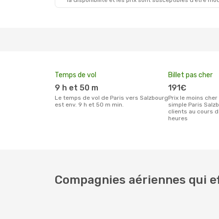
la disponibilité et les prix sont susceptibles d’être mod
Sam. 3 Oct.
- Sam. 10 Oct.
Lun. 12 Oc
Air France
1 Escale
Air Fran
PAR
- SZG
PAR
- SZ
Lufthansa
1 Escale
Lufthans
SZG
- PAR
SZG
- PA
Temps de vol
Billet pas cher
9 h et 50 m
191€
Le temps de vol de Paris vers Salzbourg
Prix le moins cher pour un billet aller
est env. 9 h et 50 m min.
simple Paris Salz
clients au cours 
heures
Compagnies aériennes qui ef