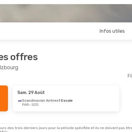
Infos utiles
es offres
alzbourg
Fi
Sam. 29 Août
oût
- Mer. 2 Sept.
Lun. 7 Sept.
- Jeu. 10 
Scandinavian Airlines
1 Escale
PAR
- SZG
a France
2 Escales
Easyjet
2 Escales
G
PAR
- SZG
a
2 Escales
Lufthansa
2 Escales
R
SZG
- PAR
rs des trois derniers jours pour la période spécifiée et ils ne doivent pas être