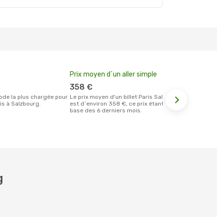
Prix moyen d´un aller simple
Meilleur m
votre rése
358 €
décemb
Le prix moyen d'un billet Paris Salzbourg
is à Salzbourg.
est d´environ 358 €, ce prix étant sur la
Selon les dernières données, mars est
base des 6 derniers mois.
le moment le
réservervati
Salzbourg et
g