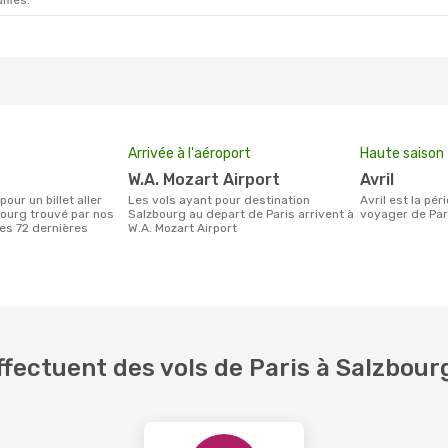
ifiés.
t.
- Dim. 18 Oct.
ce
1 Escale
G
a
1 Escale
R
Arrivée à l'aéroport
Haute saison
W.A. Mozart Airport
avril
Les vols ayant pour destination
avril est la période la plus chargée pour
bourg trouvé par nos
Salzbourg au depart de Paris arrivent à
voyager de Par
des 72 dernières
W.A. Mozart Airport
fectuent des vols de Paris à Salzbour