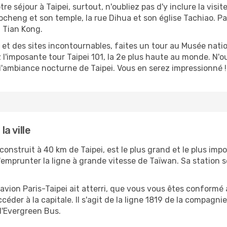
e séjour à Taipei, surtout, n'oubliez pas d'y inclure la visite
heng et son temple, la rue Dihua et son église Tachiao. Par 
 Tian Kong.
t des sites incontournables, faites un tour au Musée natio
imposante tour Taipei 101, la 2e plus haute au monde. N'oub
z l'ambiance nocturne de Taipei. Vous en serez impressionné !
a ville
onstruit à 40 km de Taipei, est le plus grand et le plus imp
 d'emprunter la ligne à grande vitesse de Taïwan. Sa station 
 d'avion Paris-Taipei ait atterri, que vous vous êtes conform
éder à la capitale. Il s'agit de la ligne 1819 de la compag
d'Evergreen Bus.