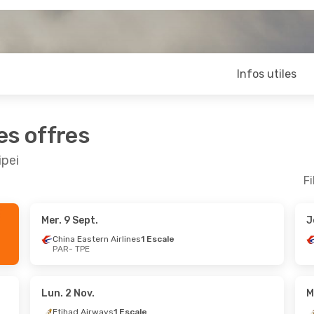
Infos utiles
es offres
ipei
Fi
Mer. 9 Sept.
J
ct.
- Mar. 27 Oct.
Jeu. 17 Sept.
- Mar. 2
China Eastern Airlines
1 Escale
PAR
- TPE
irways
1 Escale
Etihad Airways
1 Escal
E
PAR
- TPE
irways
1 Escale
Etihad Airways
1 Escal
R
TPE
- PAR
Lun. 2 Nov.
M
Etihad Airways
1 Escale