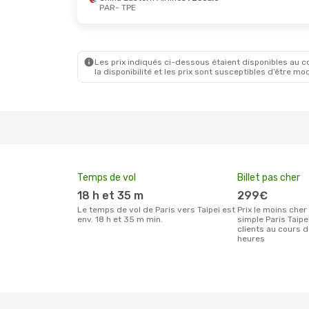
PAR
- TPE
Jeu. 1 Oct.
- Ven. 9 Oct.
Dim. 23 A
Etihad Airways
1 Escale
Etihad A
PAR
- TPE
PAR
- TP
Etihad Airways
1 Escale
Xiamen A
TPE
- PAR
TPE
- PA
Les prix indiqués ci-dessous étaient disponibles au cou
la disponibilité et les prix sont susceptibles d’être mod
Temps de vol
Billet pas cher
18 h et 35 m
299€
Le temps de vol de Paris vers Taipei est
Prix le moins cher pour un billet aller
env. 18 h et 35 m min.
simple Paris Taipe
clients au cours 
heures