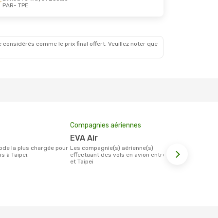
PAR
- TPE
Oct.
le
le
 considérés comme le prix final offert. Veuillez noter que
Compagnies aériennes
Prix moyen 
EVA Air
567 €
Les compagnie(s) aérienne(s)
Le prix moyen d'un billet Paris Taipei est
s à Taipei.
effectuant des vols en avion entre Paris
d´environ 567
et Taipei
base des 6 d