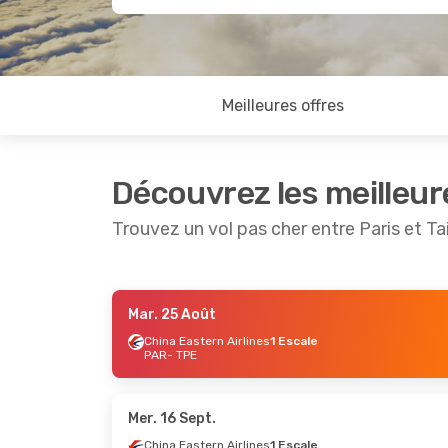
Meilleures offres
Découvrez les meilleur
Trouvez un vol pas cher entre Paris et Ta
Mar. 25 Août
Mer. 9 Sept.
- Mer. 16 Sept.
Jeu. 22 O
China Eastern Airlines
1 Escale
PAR
- TPE
China Eastern Airlines
1 Escale
Etihad A
PAR
- TPE
PAR
- TP
China Eastern Airlines
1 Escale
Etihad A
TPE
- PAR
TPE
- PA
Mer. 16 Sept.
China Eastern Airlines
1 Escale