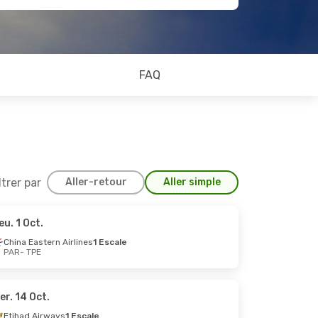
FAQ
ltrer par
Aller-retour
Aller simple
eu. 1 Oct.
2 Sept.
China Eastern Airlines
1 Escale
PAR
- TPE
e
e
er. 14 Oct.
Etihad Airways
1 Escale