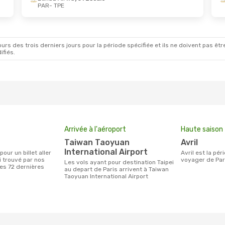
PAR
- TPE
oût
- Mer. 2 Sept.
Mar. 13 Oct.
- Jeu. 22 
irways
1 Escale
Vietnam Airlines
1 Esca
E
PAR
- TPE
irlines
1 Escale
Vietnam Airlines
1 Esca
R
TPE
- PAR
rs des trois derniers jours pour la période spécifiée et ils ne doivent pas être
ifiés.
Arrivée à l'aéroport
Haute saison
Taiwan Taoyuan
avril
International Airport
avril est la période la plus chargée pour
i trouvé par nos
voyager de Pari
Les vols ayant pour destination Taipei
des 72 dernières
au depart de Paris arrivent à Taiwan
Taoyuan International Airport