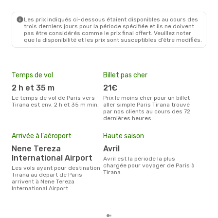
PAR
- TIA
Wizz Air Malta
Direct
TIA
- PAR
Les prix indiqués ci-dessous étaient disponibles au cours des
trois derniers jours pour la période spécifiée et ils ne doivent
pas être considérés comme le prix final offert. Veuillez noter
que la disponibilité et les prix sont susceptibles d’être modifiés.
Temps de vol
Billet pas cher
Com
2 h et 35 m
21€
R
Le temps de vol de Paris vers
Prix le moins cher pour un billet
Les compagnie(s) aérienne(s)
Tirana est env. 2 h et 35 m min.
aller simple Paris Tirana trouvé
effe
par nos clients au cours des 72
entr
dernières heures
Mei
eff
Arrivée à l'aéroport
Haute saison
rés
Nene Tereza
avril
a
International Airport
avril est la période la plus
Selon les dernières données,
chargée pour voyager de Paris à
Les vols ayant pour destination
févr
Tirana.
Tirana au depart de Paris
usit
arrivent à Nene Tereza
rése
International Airport
dest
dépa