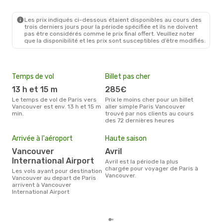
PAR
- YVR
Westjet
1 Escale
YVR
- PAR
Les prix indiqués ci-dessous étaient disponibles au cours des
trois derniers jours pour la période spécifiée et ils ne doivent
pas être considérés comme le prix final offert. Veuillez noter
que la disponibilité et les prix sont susceptibles d’être modifiés.
Temps de vol
Billet pas cher
Com
13 h et 15 m
285€
A
Le temps de vol de Paris vers
Prix le moins cher pour un billet
Les compagnie(s) aérienne(s)
Vancouver est env. 13 h et 15 m
aller simple Paris Vancouver
effe
min.
trouvé par nos clients au cours
entr
des 72 dernières heures
Mei
eff
Arrivée à l'aéroport
Haute saison
rés
Vancouver
avril
a
International Airport
avril est la période la plus
Selon les dernières données,
chargée pour voyager de Paris à
Les vols ayant pour destination
déc
Vancouver.
Vancouver au depart de Paris
usit
arrivent à Vancouver
rése
International Airport
dest
dépa