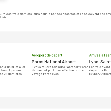
rs des trois derniers jours pour la période spécifiée et ils ne doivent pas être
ifiés.
Aéroport de départ
Arrivée à l'aé
Paros National Airport
Lyon-Sain
Il vous faudra rejoindre l'aéroport Paros
Les vols ayant pour destination Lyon au
 trouvé par nos
National Airport pour effectuer votre
depart de Paro
des 72 dernières
voyage Paros Lyon.
Exupéry Airpor