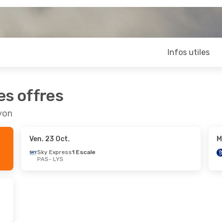
Infos utiles
es offres
yon
Ven. 23 Oct.
M
Sky Express
1 Escale
PAS
- LYS