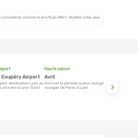
 considérés comme le prix final offert. Veuillez noter que
roport
Haute saison
Prix moyen 
t Exupéry Airport
avril
318 €
avril est la période la plus chargée pour
Le prix moyen d'un billet Paros Lyon est
s arrivent à Lyon-Saint
voyager de Paros à Lyon.
d´environ 318
t
base des 6 d