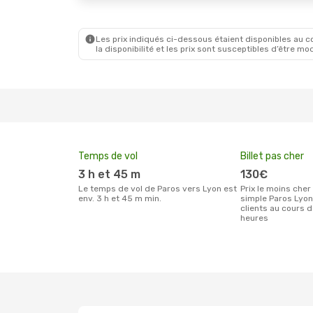
Les prix indiqués ci-dessous étaient disponibles au cou
la disponibilité et les prix sont susceptibles d’être mod
Temps de vol
Billet pas cher
3 h et 45 m
130€
Le temps de vol de Paros vers Lyon est
Prix le moins cher pour un billet aller
env. 3 h et 45 m min.
simple Paros Lyon
clients au cours 
heures