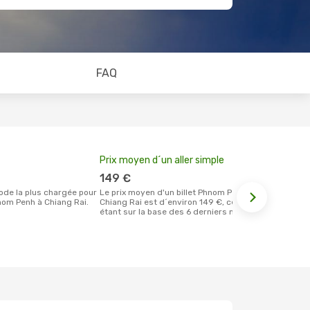
FAQ
Prix moyen d´un aller simple
Meilleur m
votre rése
149 €
février
Le prix moyen d'un billet Phnom Penh
om Penh à Chiang Rai.
Chiang Rai est d´environ 149 €, ce prix
Selon les dernières données, février est
étant sur la base des 6 derniers mois.
le moment le
réservervati
Chiang Rai 