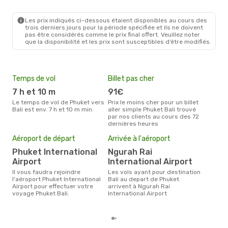
HKT
- DPS
Air Asia Indonesia
Direct
DPS
- HKT
Les prix indiqués ci-dessous étaient disponibles au cours des
trois derniers jours pour la période spécifiée et ils ne doivent
pas être considérés comme le prix final offert. Veuillez noter
que la disponibilité et les prix sont susceptibles d’être modifiés.
Temps de vol
Billet pas cher
Hau
7 h et 10 m
91€
av
Le temps de vol de Phuket vers
Prix le moins cher pour un billet
avril est la période la plus
Bali est env. 7 h et 10 m min.
aller simple Phuket Bali trouvé
cha
par nos clients au cours des 72
à Ba
dernières heures
Pri
14
Aéroport de départ
Arrivée à l'aéroport
Le prix moyen d'un billet Phuket
Phuket International
Ngurah Rai
Bali
Airport
International Airport
étan
moi
Il vous faudra rejoindre
Les vols ayant pour destination
l'aéroport Phuket International
Bali au depart de Phuket
Airport pour effectuer votre
arrivent à Ngurah Rai
voyage Phuket Bali.
International Airport