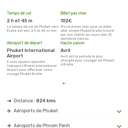
Temps de vol
Billet pas cher
Pri
2 h et 45 m
102€
16
Le temps de vol de Phuket vers
Prix le moins cher pour un billet
Le prix moyen d'un billet Phuket
Kratie est env. 2 h et 45 m min.
aller simple Phuket Kratie trouvé
Krat
par nos clients au cours des 72
prix
dernières heures
dern
Aéroport de départ
Haute saison
Phuket International
avril
Airport
avril est la période la plus
chargée pour voyager de Phuket
Il vous faudra rejoindre
à Kratie.
l'aéroport Phuket International
Airport pour effectuer votre
voyage Phuket Kratie.
Distance :
824 kms
Aéroports de Phuket
Aéroports de Phnom Penh