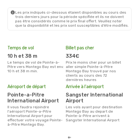
PTP
- MBJ
Hahn Air Technologies
Direct
MBJ
- PTP
Les prix indiqués ci-dessous étaient disponibles au cours des
trois derniers jours pour la période spécifiée et ils ne doivent
pas être considérés comme le prix final offert. Veuillez noter
que la disponibilité et les prix sont susceptibles d’être modifiés.
Temps de vol
Billet pas cher
Hau
10 h et 38 m
334€
av
Le temps de vol de Pointe-à-
Prix le moins cher pour un billet
avril est la période la plus
Pitre vers Montego Bay est env.
aller simple Pointe-à-Pitre
cha
10 h et 38 m min.
Montego Bay trouvé par nos
Poin
clients au cours des 72
dernières heures
Pri
Aéroport de départ
Arrivée à l'aéroport
14
Pointe-a-Pitre
Sangster International
Le prix moyen d'un billet Pointe-
à-P
International Airport
Airport
´env
Il vous faudra rejoindre
Les vols ayant pour destination
sur 
l'aéroport Pointe-a-Pitre
Montego Bay au depart de
International Airport pour
Pointe-à-Pitre arrivent à
effectuer votre voyage Pointe-
Sangster International Airport
à-Pitre Montego Bay.