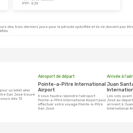
PTP
- SJO
rs des trois derniers jours pour la période spécifiée et ils ne doivent pas être
ifiés.
Aéroport de départ
Arrivée à l'aé
Pointe-a-Pitre International
Juan Santamaria
Airport
Internation
itre San José trouvé
Il vous faudra rejoindre l'aéroport
Les vols ayant pour destination San
 cours des 72
Pointe-a-Pitre International Airport pour
José au depart
effectuer votre voyage Pointe-à-Pitre
arrivent à Jua
San José.
International A