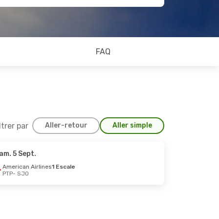
FAQ
ltrer par
Aller-retour
Aller simple
am. 5 Sept.
American Airlines
1 Escale
PTP
- SJO