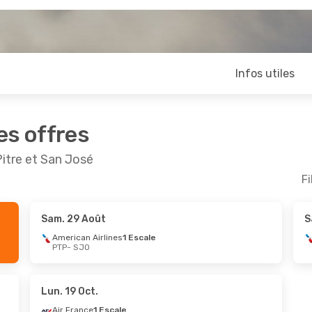
Infos utiles
es offres
itre et San José
Fi
Sam. 29 Août
S
oût
- Ven. 4 Sept.
American Airlines
1 Escale
PTP
- SJO
Airlines
1 Escale
Airlines
1 Escale
Lun. 19 Oct.
Air France
1 Escale