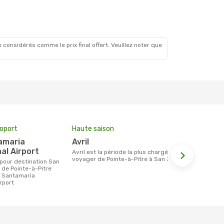
 considérés comme le prix final offert. Veuillez noter que
roport
Haute saison
Prix moyen 
avril
1640 €
al Airport
avril est la période la plus chargée pour
Le prix moyen d'un billet Pointe-à-Pitre
voyager de Pointe-à-Pitre à San José.
San José est
étant sur la
 de Pointe-à-Pitre
n Santamaria
irport