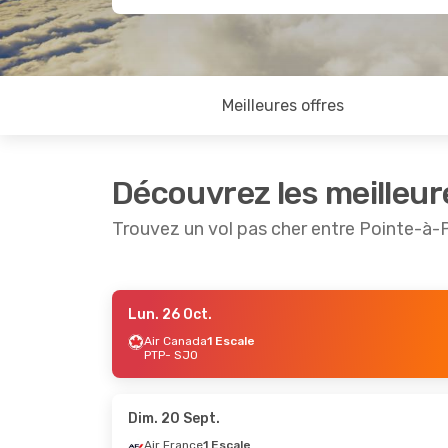
Meilleures offres
Découvrez les meilleur
Trouvez un vol pas cher entre Pointe-à-P
Lun. 26 Oct.
Lun. 26 Oct.
- Dim. 1 Nov.
Sam. 29 A
Air Canada
1 Escale
PTP
- SJO
Air Canada
1 Escale
American 
PTP
- SJO
PTP
- SJO
Air Canada
2 Escales
American 
SJO
- PTP
SJO
- PTP
Dim. 20 Sept.
Air France
1 Escale