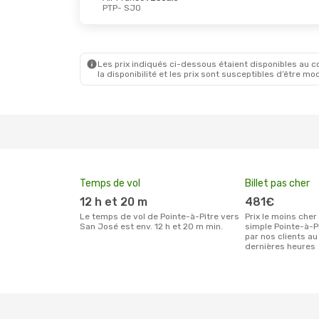
PTP
- SJO
Les prix indiqués ci-dessous étaient disponibles au cou
la disponibilité et les prix sont susceptibles d’être mod
Temps de vol
Billet pas cher
12 h et 20 m
481€
Le temps de vol de Pointe-à-Pitre vers
Prix le moins cher pour un billet aller
San José est env. 12 h et 20 m min.
simple Pointe-à-P
par nos clients au
dernières heures