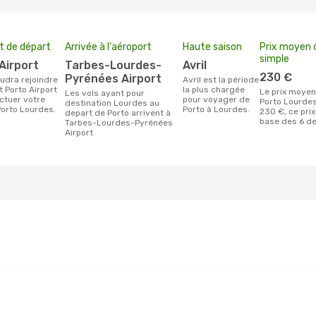
t de départ
Arrivée à l'aéroport
Haute saison
Prix moyen d
simple
 Airport
Tarbes-Lourdes-
avril
230 €
Pyrénées Airport
avril est la période
t Porto Airport
la plus chargée
Le prix moyen d'un billet
Les vols ayant pour
ctuer votre
pour voyager de
Porto Lourdes
destination Lourdes au
orto Lourdes.
Porto à Lourdes.
230 €, ce prix
depart de Porto arrivent à
base des 6 de
Tarbes-Lourdes-Pyrénées
Airport