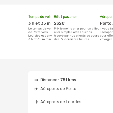
Temps de vol
Billet pas cher
Aéropor
3 h et 35 m
232€
Porto
Le temps de vol
Prix le moins cher pour un billet
Il vous faudra rejoindre
de Porto vers
aller simple Porto Lourdes
l'aéropor
Lourdes est env.
trouvé par nos clients au cours
pour effe
3 h et 35 m min.
des 72 dernières heures
voyage P
Distance :
751 kms
Aéroports de Porto
Aéroports de Lourdes