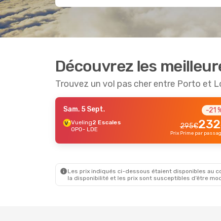
Découvrez les meilleur
Trouvez un vol pas cher entre Porto et 
Sam. 5 Sept.
-21 
232
Vueling
2 Escales
295
€
OPO
- LDE
Prix Prime par passa
Les prix indiqués ci-dessous étaient disponibles au cou
la disponibilité et les prix sont susceptibles d’être mod