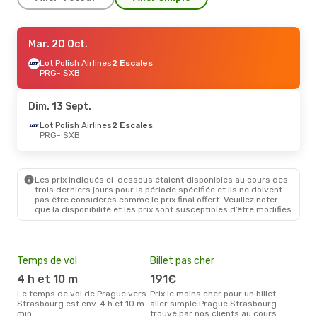
Ven. 28 Août
Mar. 20 Oct.
- Lun. 31 Août
Eurowings
Lot Polish Airlines
1 Escale
2 Escales
PRG
PRG
- SXB
- SXB
Easyjet
1 Escale
SXB
- PRG
Dim. 13 Sept.
Sam. 12 Sept.
Lot Polish Airlines
- Lun. 14 Sept.
2 Escales
PRG
- SXB
Lufthansa
2 Escales
PRG
- SXB
Volotea
1 Escale
SXB
- PRG
Les prix indiqués ci-dessous étaient disponibles au cours des
trois derniers jours pour la période spécifiée et ils ne doivent
pas être considérés comme le prix final offert. Veuillez noter
que la disponibilité et les prix sont susceptibles d’être modifiés.
Temps de vol
Billet pas cher
Hau
4 h et 10 m
191€
av
Le temps de vol de Prague vers
Prix le moins cher pour un billet
avril est la période la plus
Strasbourg est env. 4 h et 10 m
aller simple Prague Strasbourg
cha
min.
trouvé par nos clients au cours
Pra