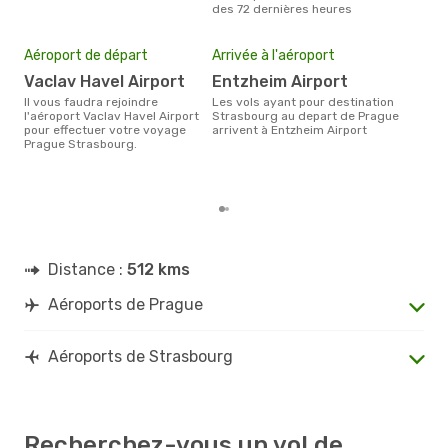
des 72 dernières heures
Mei
eff
Aéroport de départ
Arrivée à l'aéroport
rés
Vaclav Havel Airport
Entzheim Airport
d
Il vous faudra rejoindre
Les vols ayant pour destination
Selon les dernières données,
l'aéroport Vaclav Havel Airport
Strasbourg au depart de Prague
déc
pour effectuer votre voyage
arrivent à Entzheim Airport
usit
Prague Strasbourg.
rése
dest
dép
Distance :
512 kms
Aéroports de Prague
Aéroports de Strasbourg
Recherchez-vous un vol de