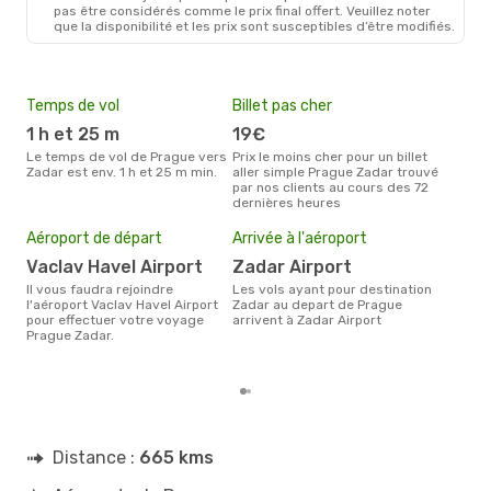
pas être considérés comme le prix final offert. Veuillez noter
que la disponibilité et les prix sont susceptibles d’être modifiés.
Temps de vol
Billet pas cher
Hau
1 h et 25 m
19€
av
Le temps de vol de Prague vers
Prix le moins cher pour un billet
avril est la période la plus
Zadar est env. 1 h et 25 m min.
aller simple Prague Zadar trouvé
cha
par nos clients au cours des 72
Prag
dernières heures
Pri
17
Aéroport de départ
Arrivée à l'aéroport
Le prix moyen d'un billet Prague
Vaclav Havel Airport
Zadar Airport
Zada
prix
Il vous faudra rejoindre
Les vols ayant pour destination
dern
l'aéroport Vaclav Havel Airport
Zadar au depart de Prague
pour effectuer votre voyage
arrivent à Zadar Airport
Prague Zadar.
Distance :
665 kms