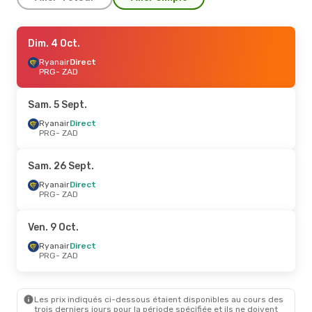
Ven. 18 Sept.
Dim. 4 Oct.
- Lun. 21 Sept.
Ryanair
Ryanair
Direct
Direct
PRG
PRG
- ZAD
- ZAD
Ryanair
Direct
ZAD
- PRG
Sam. 5 Sept.
Sam. 5 Sept.
Ryanair
Direct
- Dim. 6 Sept.
PRG
- ZAD
Ryanair
Direct
PRG
- ZAD
Ryanair
Direct
Sam. 26 Sept.
ZAD
- PRG
Ryanair
Direct
PRG
- ZAD
Ven. 9 Oct.
Ryanair
Direct
PRG
- ZAD
Les prix indiqués ci-dessous étaient disponibles au cours des
trois derniers jours pour la période spécifiée et ils ne doivent