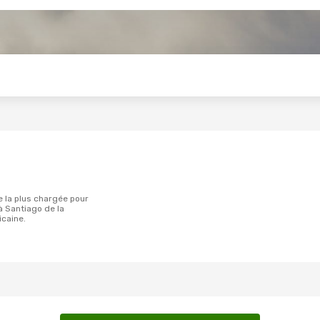
s
à Santiago de la
caine.