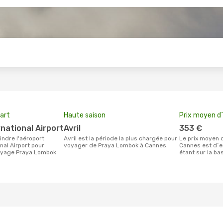
s
art
Haute saison
Prix moyen d´
rnational Airport
avril
353 €
avril est la période la plus chargée pour
Le prix moyen d'un billet Praya Lombok
nal Airport pour
voyager de Praya Lombok à Cannes.
Cannes est d´e
voyage Praya Lombok
étant sur la ba