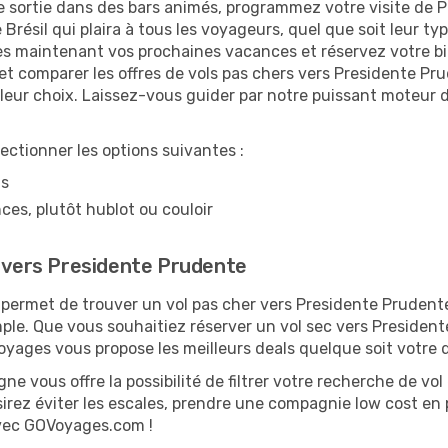
re sortie dans des bars animés, programmez votre visite de 
 Brésil qui plaira à tous les voyageurs, quel que soit leur t
ès maintenant vos prochaines vacances et réservez votre bil
et comparer les offres de vols pas chers vers Presidente P
illeur choix. Laissez-vous guider par notre puissant moteur
lectionner les options suivantes :
ns
ces, plutôt hublot ou couloir
e vers Presidente Prudente
ermet de trouver un vol pas cher vers Presidente Prudente
imple. Que vous souhaitiez réserver un vol sec vers Presiden
yages vous propose les meilleurs deals quelque soit votre 
ne vous offre la possibilité de filtrer votre recherche de vol 
rez éviter les escales, prendre une compagnie low cost en pa
 avec GOVoyages.com !