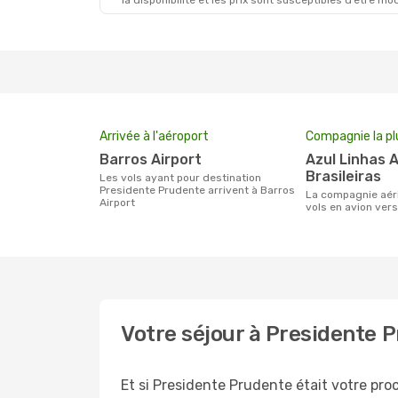
la disponibilité et les prix sont susceptibles d’être mod
Arrivée à l'aéroport
Compagnie la pl
Barros Airport
Azul Linhas Aereas
Brasileiras
Les vols ayant pour destination
Presidente Prudente arrivent à Barros
La compagnie aérienne effectuant des
Airport
vols en avion ver
Votre séjour à Presidente 
Et si Presidente Prudente était votre proc