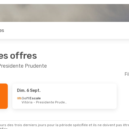
es
es offres
 Presidente Prudente
Fi
Dim. 6 Sept.
Gol
1 Escale
Vitória
- Presidente Prudente
rs des trois derniers jours pour la période spécifiée et ils ne doivent pas être