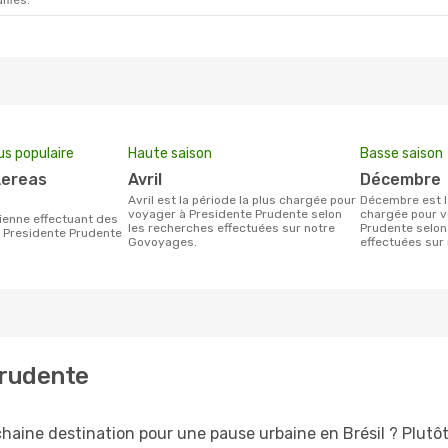
ifiés.
us populaire
Haute saison
Basse saison
avril
décembre
avril est la période la plus chargée pour
décembre est la période la moins
voyager à Presidente Prudente selon
chargée pour v
les recherches effectuées sur notre
Prudente selon
s Presidente Prudente
Govoyages.
effectuées sur
Prudente
haine destination pour une pause urbaine en Brésil ? Plutôt v