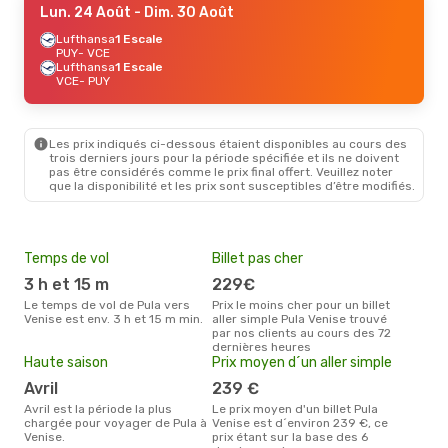
Lun. 24 Août
- Dim. 30 Août
Lufthansa
1 Escale
PUY
- VCE
Lufthansa
1 Escale
VCE
- PUY
Les prix indiqués ci-dessous étaient disponibles au cours des
trois derniers jours pour la période spécifiée et ils ne doivent
pas être considérés comme le prix final offert. Veuillez noter
que la disponibilité et les prix sont susceptibles d’être modifiés.
Temps de vol
Billet pas cher
Mei
eff
3 h et 15 m
229€
rés
Le temps de vol de Pula vers
Prix le moins cher pour un billet
s
Venise est env. 3 h et 15 m min.
aller simple Pula Venise trouvé
par nos clients au cours des 72
Selon les dernières données,
dernières heures
mai 
Haute saison
Prix moyen d´un aller simple
pour
d´un
avril
239 €
et a
avril est la période la plus
Le prix moyen d'un billet Pula
chargée pour voyager de Pula à
Venise est d´environ 239 €, ce
Venise.
prix étant sur la base des 6