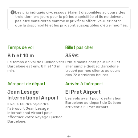
Les prix indiqués ci-dessous étaient disponibles au cours des
trois derniers jours pour la période spécifiée et ils ne doivent
pas être considérés comme le prix final offert. Veuillez noter
que la disponibilité et les prix sont susceptibles d’être modifiés.
Temps de vol
Billet pas cher
Hau
8 h et 10 m
359€
ju
Le temps de vol de Québec vers
Prix le moins cher pour un billet
juillet est la période la plus
Barcelone est env. 8 h et 10 m
aller simple Québec Barcelone
cha
min.
trouvé par nos clients au cours
Qué
des 72 dernières heures
Mei
Aéroport de départ
Arrivée à l'aéroport
eff
rés
Jean Lesage
El Prat Airport
International Airport
o
Les vols ayant pour destination
Barcelone au depart de Québec
Il vous faudra rejoindre
Selon les dernières données,
arrivent à El Prat Airport
l'aéroport Jean Lesage
octo
International Airport pour
usit
effectuer votre voyage Québec
rése
Barcelone.
dest
dép