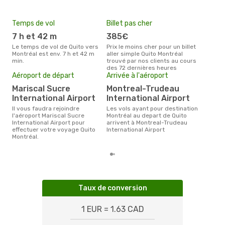
Temps de vol
Billet pas cher
Hau
7 h et 42 m
385€
av
Le temps de vol de Quito vers
Prix le moins cher pour un billet
avril est la période la plus
Montréal est env. 7 h et 42 m
aller simple Quito Montréal
cha
min.
trouvé par nos clients au cours
à Mo
des 72 dernières heures
Pri
Aéroport de départ
Arrivée à l'aéroport
5
Mariscal Sucre
Montreal-Trudeau
Le prix moyen d'un billet Quito
International Airport
International Airport
Mont
ce p
Il vous faudra rejoindre
Les vols ayant pour destination
dern
l'aéroport Mariscal Sucre
Montréal au depart de Quito
International Airport pour
arrivent à Montreal-Trudeau
effectuer votre voyage Quito
International Airport
Montréal.
Taux de conversion
1 EUR = 1.63 CAD