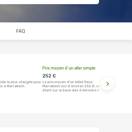
FAQ
Prix moyen d´un aller simple
Meilleur m
votre rése
252 €
juin
Le prix moyen d'un billet Reus
s à Marrakech .
Marrakech est d´environ 252 €, ce prix
Selon les dernières données, juin est le
étant sur la base des 6 derniers mois.
moment le pl
réservervati
Marrakech e