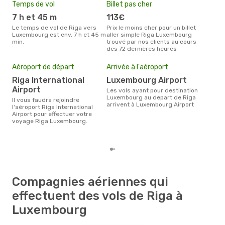
Temps de vol
Billet pas cher
Hau
7 h et 45 m
113€
av
Le temps de vol de Riga vers
Prix le moins cher pour un billet
avril est la période la plus
Luxembourg est env. 7 h et 45 m
aller simple Riga Luxembourg
cha
min.
trouvé par nos clients au cours
Lux
des 72 dernières heures
Mei
eff
Aéroport de départ
Arrivée à l'aéroport
rés
Riga International
Luxembourg Airport
d
Airport
Les vols ayant pour destination
Selon les dernières données,
Luxembourg au depart de Riga
Il vous faudra rejoindre
févr
arrivent à Luxembourg Airport
l'aéroport Riga International
usit
Airport pour effectuer votre
rése
voyage Riga Luxembourg.
des
au 
Compagnies aériennes qui
effectuent des vols de Riga à
Luxembourg