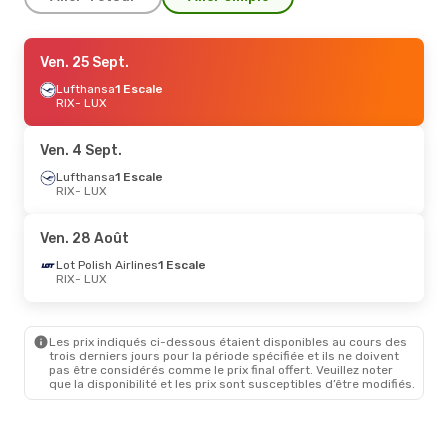
Ven. 4 Sept.
Ven. 25 Sept.
- Jeu. 10 Sept.
Lufthansa
Lufthansa
1 Escale
1 Escale
RIX
RIX
- LUX
- LUX
Lufthansa
1 Escale
LUX
- RIX
Ven. 4 Sept.
Lufthansa
1 Escale
RIX
- LUX
Ven. 28 Août
Lot Polish Airlines
1 Escale
RIX
- LUX
Les prix indiqués ci-dessous étaient disponibles au cours des
trois derniers jours pour la période spécifiée et ils ne doivent
pas être considérés comme le prix final offert. Veuillez noter
que la disponibilité et les prix sont susceptibles d’être modifiés.