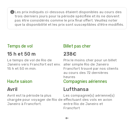
Les prix indiqués ci-dessous étaient disponibles au cours des
trois derniers jours pour la période spécifiée et ils ne doivent
pas être considérés comme le prix final offert. Veuillez noter
que la disponibilité et les prix sont susceptibles d’être modifiés.
Temps de vol
Billet pas cher
Pri
15 h et 50 m
238€
6
Le temps de vol de Rio de
Prix le moins cher pour un billet
Le prix moyen d'un billet Rio de
Janeiro vers Francfort est env.
aller simple Rio de Janeiro
Jane
15 h et 50 m min.
Francfort trouvé par nos clients
632 
au cours des 72 dernières
des 
heures
Haute saison
Compagnies aériennes
avril
Lufthansa
avril est la période la plus
Les compagnie(s) aérienne(s)
chargée pour voyager de Rio de
effectuant des vols en avion
Janeiro à Francfort.
entre Rio de Janeiro et
Francfort