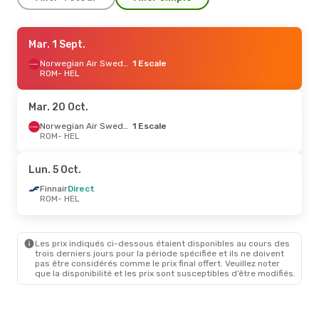
Dim. 23 Août
Mar. 1 Sept.
- Mar. 1 Sept.
Lufthansa
1 Escale
Norwegian Air Sweden
1 Escale
ROM
ROM
- HEL
- HEL
Lufthansa
1 Escale
HEL
- ROM
Mar. 20 Oct.
Lun. 7 Sept.
- Mer. 9 Sept.
Norwegian Air Sweden
1 Escale
ROM
- HEL
Klm Royal Dutch Airlines
1 Escale
ROM
- HEL
Lun. 5 Oct.
Klm Royal Dutch Airlines
1 Escale
Finnair
Direct
HEL
- ROM
ROM
- HEL
Les prix indiqués ci-dessous étaient disponibles au cours des
trois derniers jours pour la période spécifiée et ils ne doivent
pas être considérés comme le prix final offert. Veuillez noter
que la disponibilité et les prix sont susceptibles d’être modifiés.