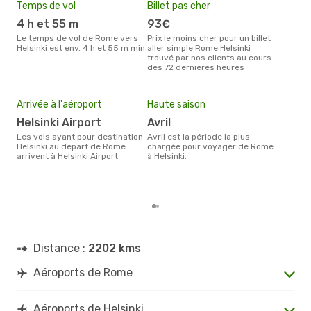
Temps de vol
Billet pas cher
Com
4 h et 55 m
93€
Fi
Le temps de vol de Rome vers
Prix le moins cher pour un billet
Les compagnie(s) aérienne(s)
Helsinki est env. 4 h et 55 m min.
aller simple Rome Helsinki
effe
trouvé par nos clients au cours
entr
des 72 dernières heures
Mei
eff
rés
Arrivée à l'aéroport
Haute saison
n
Helsinki Airport
avril
Selon les dernières données,
Les vols ayant pour destination
avril est la période la plus
nov
Helsinki au depart de Rome
chargée pour voyager de Rome
usit
arrivent à Helsinki Airport
à Helsinki.
rése
dest
dép
Distance :
2202 kms
Aéroports de Rome
Aéroports de Helsinki