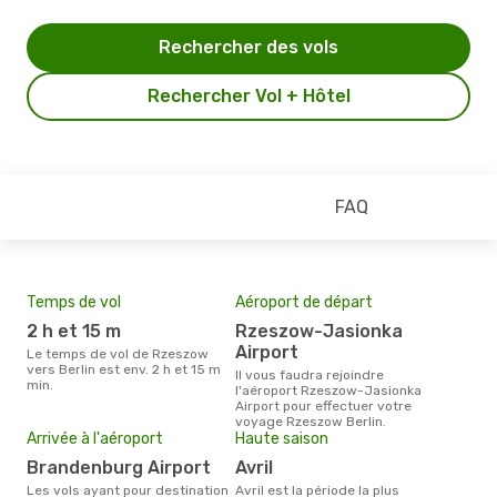
Rechercher des vols
Rechercher Vol + Hôtel
FAQ
Temps de vol
Aéroport de départ
Pri
2 h et 15 m
Rzeszow-Jasionka
16
Airport
Le temps de vol de Rzeszow
Le prix moyen d'un billet
vers Berlin est env. 2 h et 15 m
Rzes
Il vous faudra rejoindre
min.
169 
l'aéroport Rzeszow-Jasionka
des 
Airport pour effectuer votre
voyage Rzeszow Berlin.
Arrivée à l'aéroport
Haute saison
Brandenburg Airport
avril
Les vols ayant pour destination
avril est la période la plus