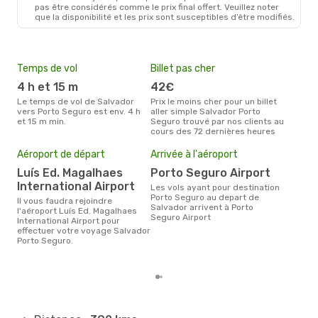
Gol
Direct
pas être considérés comme le prix final offert. Veuillez noter
SSA
- BPS
que la disponibilité et les prix sont susceptibles d’être modifiés.
Azul Linhas Aereas Brasileiras
Direct
BPS
- SSA
Temps de vol
Billet pas cher
Hau
4 h et 15 m
42€
av
Le temps de vol de Salvador
Prix le moins cher pour un billet
avril est la période la plus
vers Porto Seguro est env. 4 h
aller simple Salvador Porto
cha
et 15 m min.
Seguro trouvé par nos clients au
Salv
cours des 72 dernières heures
Pri
Aéroport de départ
Arrivée à l'aéroport
18
Luís Ed. Magalhaes
Porto Seguro Airport
Le prix moyen d'un billet
International Airport
Les vols ayant pour destination
Sal
Porto Seguro au depart de
´env
Il vous faudra rejoindre
Salvador arrivent à Porto
la b
l'aéroport Luís Ed. Magalhaes
Seguro Airport
International Airport pour
effectuer votre voyage Salvador
Porto Seguro.