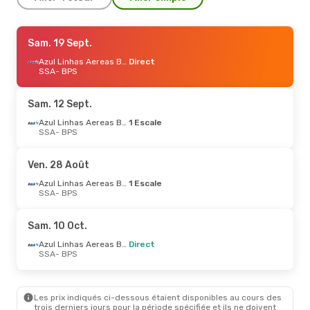
Sam. 12 Sept.
Sam. 19 Sept.
- Mar. 15 Sept.
Azul Linhas Aereas Brasileiras
Azul Linhas Aereas Brasileiras
Direct
Direct
SSA
SSA
- BPS
- BPS
Azul Linhas Aereas Brasileiras
1 Escale
BPS
- SSA
Sam. 12 Sept.
Azul Linhas Aereas Brasileiras
1 Escale
Jeu. 27 Août
SSA
- BPS
- Lun. 31 Août
Gol
Direct
SSA
- BPS
Ven. 28 Août
Gol
Direct
BPS
- SSA
Azul Linhas Aereas Brasileiras
1 Escale
SSA
- BPS
Jeu. 17 Sept.
- Jeu. 24 Sept.
Sam. 10 Oct.
Gol
Direct
SSA
- BPS
Azul Linhas Aereas Brasileiras
Direct
Gol
Direct
SSA
- BPS
BPS
- SSA
Lun. 12 Oct.
- Mar. 20 Oct.
Les prix indiqués ci-dessous étaient disponibles au cours des
trois derniers jours pour la période spécifiée et ils ne doivent