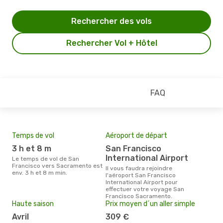
Rechercher des vols
Rechercher Vol + Hôtel
FAQ
Temps de vol
Aéroport de départ
Mei
eff
3 h et 8 m
San Francisco
rés
International Airport
Le temps de vol de San
ju
Francisco vers Sacramento est
Il vous faudra rejoindre
env. 3 h et 8 m min.
l'aéroport San Francisco
Selon les dernières données,
International Airport pour
juil
effectuer votre voyage San
usit
Francisco Sacramento.
rése
Haute saison
Prix moyen d´un aller simple
des
au 
avril
309 €