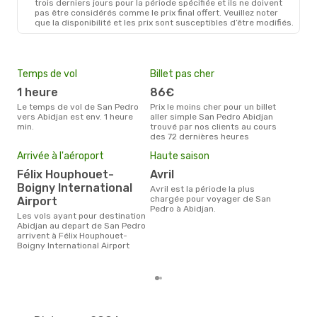
trois derniers jours pour la période spécifiée et ils ne doivent
pas être considérés comme le prix final offert. Veuillez noter
que la disponibilité et les prix sont susceptibles d’être modifiés.
Temps de vol
Billet pas cher
Com
1 heure
86€
A
Le temps de vol de San Pedro
Prix le moins cher pour un billet
Les compagnie(s) aérienne(s)
vers Abidjan est env. 1 heure
aller simple San Pedro Abidjan
effe
min.
trouvé par nos clients au cours
entr
des 72 dernières heures
Mei
Arrivée à l'aéroport
Haute saison
eff
rés
Félix Houphouet-
avril
Boigny International
ju
avril est la période la plus
chargée pour voyager de San
Airport
Selon les dernières données,
Pedro à Abidjan.
juin
Les vols ayant pour destination
pour
Abidjan au depart de San Pedro
d´un
arrivent à Félix Houphouet-
Abid
Boigny International Airport
Ped