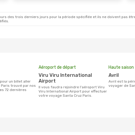
rs des trois derniers jours pour la période spécifiée et ils ne doivent pas être
ifiés.
Aéroport de départ
Haute saison
Viru Viru International
avril
Airport
avril est la période la plus chargée pour
 Paris trouvé par nos
voyager de San
Il vous faudra rejoindre l'aéroport Viru
des 72 dernières
Viru International Airport pour effectuer
votre voyage Santa Cruz Paris.