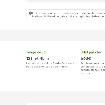
Les prix indiqués ci-dessous étaient disponibles au cou
la disponibilité et les prix sont susceptibles d’être mod
Temps de vol
Billet pas cher
12 h et 45 m
663€
Le temps de vol de Santa Cruz vers
Prix le moins cher pour un billet aller
Paris est env. 12 h et 45 m min.
simple Santa Cruz
clients au cours 
heures