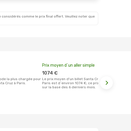
 considérés comme le prix final offert. Veuillez noter que
Prix moyen d´un aller simple
Meilleur m
votre rése
1074 €
septem
Le prix moyen d'un billet Santa Cruz
ta Cruz à Paris.
Paris est d´environ 1074 €, ce prix étant
Selon les dernières données,
sur la base des 6 derniers mois.
septembre es
pour effectu
vol à destin
de Santa Cr