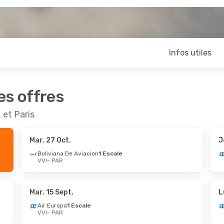
Infos utiles
es offres
 et Paris
Mar. 27 Oct.
J
Boliviana De Aviacion
1 Escale
VVI
- PAR
Mar. 15 Sept.
L
Air Europa
1 Escale
VVI
- PAR