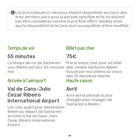
Les prix indiqués ci-dessous étaient disponibles au cours des
trois derniers jours pour la période spécifiée et ils ne doivent
pas être considérés comme le prix final offert. Veuillez noter
que la disponibilité et les prix sont susceptibles d’être modifiés.
Temps de vol
Billet pas cher
Com
55 minutes
75€
Azul Linhas Aereas
Bra
Le temps de vol de Santarem
Prix le moins cher pour un billet
vers Belém est env. 55 minutes
aller simple Santarem Belém
Les compagnie(s) aérienne(s)
min.
trouvé par nos clients au cours
effe
des 72 dernières heures
ent
Arrivée à l'aéroport
Haute saison
Mei
eff
Val de Cans-Julio
avril
rés
Cezar Ribeiro
avril est la période la plus
chargée pour voyager de
International Airport
m
Santarem à Belém.
Les vols ayant pour destination
Selon les dernières données,
Belém au depart de Santarem
avri
arrivent à Val de Cans-Julio
pour
Cezar Ribeiro International
d´un
Airport
et 