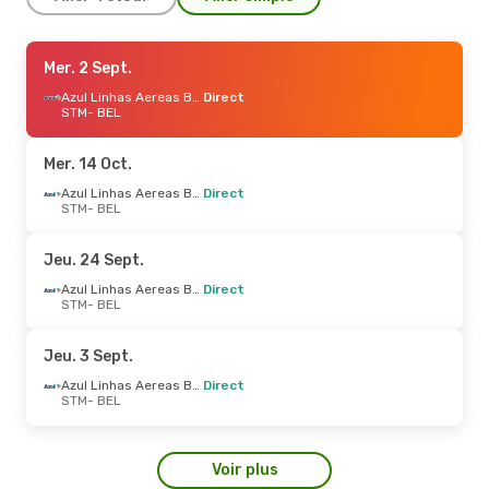
Jeu. 10 Sept.
Mer. 2 Sept.
- Dim. 13 Sept.
Gol
Direct
Azul Linhas Aereas Brasileiras
Direct
STM
STM
- BEL
- BEL
Gol
Direct
BEL
- STM
Mer. 14 Oct.
Azul Linhas Aereas Brasileiras
Direct
STM
- BEL
Jeu. 24 Sept.
Azul Linhas Aereas Brasileiras
Direct
STM
- BEL
Jeu. 3 Sept.
Azul Linhas Aereas Brasileiras
Direct
STM
- BEL
Voir plus