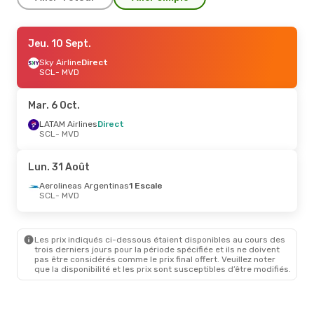
Lun. 21 Sept.
Jeu. 10 Sept.
- Sam. 26 Sept.
LATAM Airlines
Sky Airline
Direct
Direct
SCL
SCL
- MVD
- MVD
LATAM Airlines
Direct
MVD
- SCL
Mar. 6 Oct.
Sam. 5 Sept.
LATAM Airlines
- Dim. 13 Sept.
Direct
SCL
- MVD
Sky Airline
Direct
SCL
- MVD
Sky Airline
Direct
Lun. 31 Août
MVD
- SCL
Aerolineas Argentinas
1 Escale
SCL
- MVD
Les prix indiqués ci-dessous étaient disponibles au cours des
trois derniers jours pour la période spécifiée et ils ne doivent
pas être considérés comme le prix final offert. Veuillez noter
que la disponibilité et les prix sont susceptibles d’être modifiés.