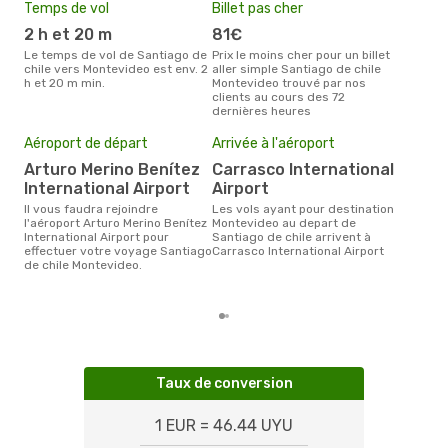
Temps de vol
Billet pas cher
Hau
2 h et 20 m
81€
av
Le temps de vol de Santiago de
Prix le moins cher pour un billet
avril est la période la plus
chile vers Montevideo est env. 2
aller simple Santiago de chile
cha
h et 20 m min.
Montevideo trouvé par nos
Sant
clients au cours des 72
dernières heures
Pri
Aéroport de départ
Arrivée à l'aéroport
15
Arturo Merino Benítez
Carrasco International
Le prix moyen d'un billet
International Airport
Airport
San
est 
Il vous faudra rejoindre
Les vols ayant pour destination
étan
l'aéroport Arturo Merino Benítez
Montevideo au depart de
moi
International Airport pour
Santiago de chile arrivent à
effectuer votre voyage Santiago
Carrasco International Airport
de chile Montevideo.
Taux de conversion
1 EUR = 46.44 UYU