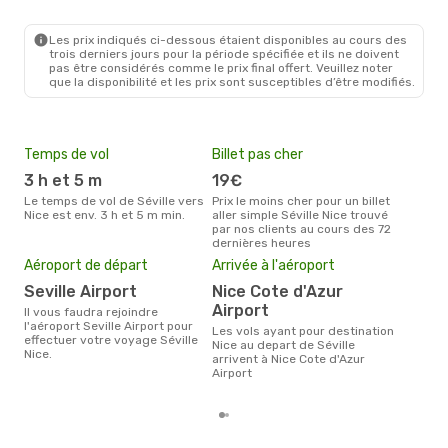
SVQ
- NCE
Vueling
Direct
NCE
- SVQ
Les prix indiqués ci-dessous étaient disponibles au cours des
trois derniers jours pour la période spécifiée et ils ne doivent
pas être considérés comme le prix final offert. Veuillez noter
que la disponibilité et les prix sont susceptibles d’être modifiés.
Temps de vol
Billet pas cher
Hau
3 h et 5 m
19€
av
Le temps de vol de Séville vers
Prix le moins cher pour un billet
avril est la période la plus
Nice est env. 3 h et 5 m min.
aller simple Séville Nice trouvé
cha
par nos clients au cours des 72
à Ni
dernières heures
Pri
Aéroport de départ
Arrivée à l'aéroport
11
Seville Airport
Nice Cote d'Azur
Le prix moyen d'un billet Séville
Nice
Airport
Il vous faudra rejoindre
étan
l'aéroport Seville Airport pour
Les vols ayant pour destination
moi
effectuer votre voyage Séville
Nice au depart de Séville
Nice.
arrivent à Nice Cote d'Azur
Airport