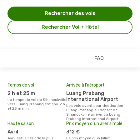
Rechercher des vols
Rechercher Vol + Hôtel
FAQ
Temps de vol
Arrivée à l'aéroport
Mei
eff
2 h et 25 m
Luang Prabang
rés
International Airport
Le temps de vol de Sihanoukville
s
vers Luang Prabang est env. 2 h
Les vols ayant pour destination
et 25 m min.
Luang Prabang au depart de
Selon les dernières données,
Sihanoukville arrivent à Luang
sep
Prabang International Airport
plus
Haute saison
Prix moyen d´un aller simple
rése
des
avril
312 €
et a
avril est la période la plus
Le prix moyen d'un billet