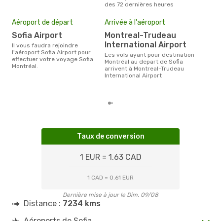
des 72 dernières heures
Mei
eff
Aéroport de départ
Arrivée à l'aéroport
rés
Sofia Airport
Montreal-Trudeau
ma
International Airport
Il vous faudra rejoindre
Selon les dernières données,
l'aéroport Sofia Airport pour
Les vols ayant pour destination
janv
effectuer votre voyage Sofia
Montréal au depart de Sofia
usit
Montréal.
arrivent à Montreal-Trudeau
rése
International Airport
dest
dépa
Taux de conversion
1 EUR = 1.63 CAD
1 CAD = 0.61 EUR
Dernière mise à jour le Dim. 09/08
Distance :
7234 kms
Aéroports de Sofia