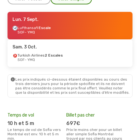
Lun. 24 Août
Lun. 7 Sept.
- Mar. 1 Sept.
Austrian Airlines
Lufthansa
1 Escale
1 Escale
SOF
SOF
- YMQ
- YMQ
Austrian Airlines
1 Escale
YMQ
- SOF
Sam. 3 Oct.
Jeu. 17 Sept.
Turkish Airlines
- Dim. 20 Sept.
2 Escales
SOF
- YMQ
Air France
2 Escales
SOF
- YMQ
Air France
2 Escales
YMQ
- SOF
Les prix indiqués ci-dessous étaient disponibles au cours des
trois derniers jours pour la période spécifiée et ils ne doivent
pas être considérés comme le prix final offert. Veuillez noter
que la disponibilité et les prix sont susceptibles d’être modifiés.
Temps de vol
Billet pas cher
Hau
10 h et 5 m
697€
av
Le temps de vol de Sofia vers
Prix le moins cher pour un billet
avril est la période la plus
Montréal est env. 10 h et 5 m
aller simple Sofia Montréal
cha
min.
trouvé par nos clients au cours
Mont