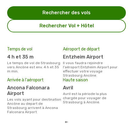
Rechercher des vols
Rechercher Vol + Hôtel
Temps de vol
Aéroport de départ
Pri
4 h et 35 m
Entzheim Airport
2
Le temps de vol de Strasbourg
Il vous faudra rejoindre
Le prix moyen d'un billet
vers Ancône est env. 4 h et 35
l'aéroport Entzheim Airport pour
Str
m min.
effectuer votre voyage
´env
Strasbourg Ancône.
sur 
Arrivée à l'aéroport
Haute saison
Ancona Falconara
avril
Airport
avril est la période la plus
chargée pour voyager de
Les vols ayant pour destination
Strasbourg à Ancône.
Ancône au depart de
Strasbourg arrivent à Ancona
Falconara Airport