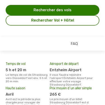
Rechercher des vols
Rechercher Vol + Hôtel
FAQ
Temps de vol
Aéroport de départ
Mei
eff
5 h et 20 m
Entzheim Airport
rés
Le temps de vol de Strasbourg
Il vous faudra rejoindre
d
vers Düsseldorf est env. 5 h et
l'aéroport Entzheim Airport pour
20 m min.
effectuer votre voyage
Selon les dernières données,
Strasbourg Düsseldorf.
déc
Haute saison
Prix moyen d´un aller simple
usit
rése
avril
265 €
dest
avril est la période la plus
Le prix moyen d'un billet
dép
chargée pour voyager de
Strasbourg Düsseldorf est d