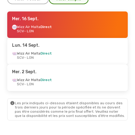
Lun. 21 Sept.
Mer. 16 Sept.
- Dim. 27 Sept.
Wizz Air Malta
Wizz Air Malta
Direct
Direct
SCV
SCV
- LON
- LON
Wizz Air Malta
Direct
LON
- SCV
Lun. 14 Sept.
Wizz Air Malta
Direct
SCV
- LON
Mer. 2 Sept.
Wizz Air Malta
Direct
SCV
- LON
Les prix indiqués ci-dessous étaient disponibles au cours des
trois derniers jours pour la période spécifiée et ils ne doivent
pas être considérés comme le prix final offert. Veuillez noter
que la disponibilité et les prix sont susceptibles d’être modifiés.