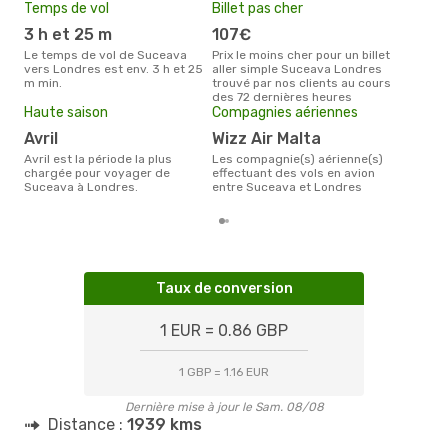
Temps de vol
Billet pas cher
Pri
3 h et 25 m
107€
12
Le temps de vol de Suceava
Prix le moins cher pour un billet
Le prix moyen d'un billet
vers Londres est env. 3 h et 25
aller simple Suceava Londres
Suc
m min.
trouvé par nos clients au cours
121 
des 72 dernières heures
des 
Haute saison
Compagnies aériennes
avril
Wizz Air Malta
avril est la période la plus
Les compagnie(s) aérienne(s)
chargée pour voyager de
effectuant des vols en avion
Suceava à Londres.
entre Suceava et Londres
Taux de conversion
1 EUR = 0.86 GBP
1 GBP = 1.16 EUR
Dernière mise à jour le Sam. 08/08
Distance :
1939 kms