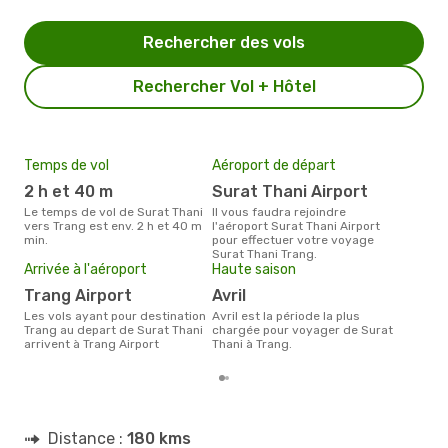
Rechercher des vols
Rechercher Vol + Hôtel
Temps de vol
Aéroport de départ
Pri
2 h et 40 m
Surat Thani Airport
14
Le temps de vol de Surat Thani
Il vous faudra rejoindre
Le prix moyen d'un billet Surat
vers Trang est env. 2 h et 40 m
l'aéroport Surat Thani Airport
Than
min.
pour effectuer votre voyage
ce p
Surat Thani Trang.
dern
Arrivée à l'aéroport
Haute saison
Trang Airport
avril
Les vols ayant pour destination
avril est la période la plus
Trang au depart de Surat Thani
chargée pour voyager de Surat
arrivent à Trang Airport
Thani à Trang.
Distance :
180 kms