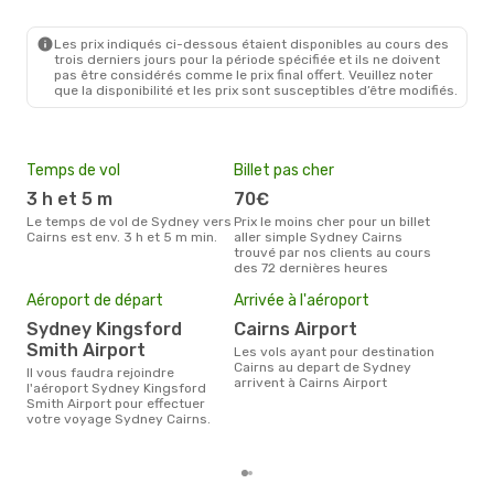
SYD
- CNS
Jetstar
Direct
CNS
- SYD
Les prix indiqués ci-dessous étaient disponibles au cours des
trois derniers jours pour la période spécifiée et ils ne doivent
pas être considérés comme le prix final offert. Veuillez noter
que la disponibilité et les prix sont susceptibles d’être modifiés.
Temps de vol
Billet pas cher
Hau
3 h et 5 m
70€
av
Le temps de vol de Sydney vers
Prix le moins cher pour un billet
avril est la période la plus
Cairns est env. 3 h et 5 m min.
aller simple Sydney Cairns
cha
trouvé par nos clients au cours
Syd
des 72 dernières heures
Pri
13
Aéroport de départ
Arrivée à l'aéroport
Le prix moyen d'un billet Sydney
Sydney Kingsford
Cairns Airport
Cair
Smith Airport
prix
Les vols ayant pour destination
dern
Cairns au depart de Sydney
Il vous faudra rejoindre
arrivent à Cairns Airport
l'aéroport Sydney Kingsford
Smith Airport pour effectuer
votre voyage Sydney Cairns.